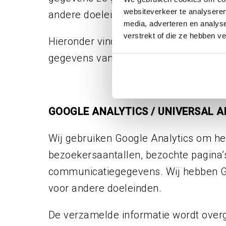
websiteverkeer te analyseren
andere doeleinden dan in deze Privac
media, adverteren en analys
verstrekt of die ze hebben v
Hieronder vind je extra uitleg over d
gegevens van jou gebruikt:
GOOGLE ANALYTICS / UNIVERSAL A
Wij gebruiken Google Analytics om he
bezoekersaantallen, bezochte pagina
communicatiegegevens. Wij hebben Go
voor andere doeleinden.
De verzamelde informatie wordt overg