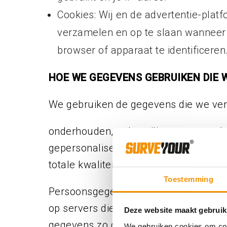
Cookies: Wij en de advertentie-plat
verzamelen en op te slaan wanneer j
browser of apparaat te identificeren
HOE WE GEGEVENS GEBRUIKEN DIE
We gebruiken de gegevens die we ver
onderhouden, te beveiligen en te ve
gepersonaliseerde inhoud te leveren, 
totale kwaliteit van onze dienstverlen
Toestemming
Persoonsgegevens maken we niet open
op servers die wij extern van derde
Deze website maakt gebruik
gegevens zo goed mogelijk te besche
We gebruiken cookies om cont