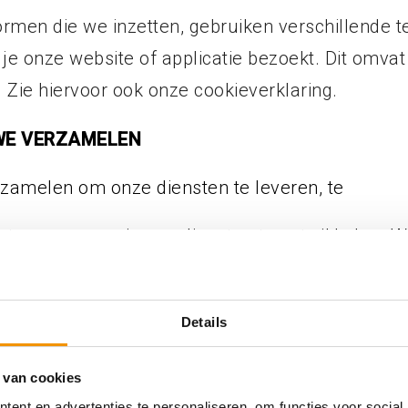
formen die we inzetten, gebruiken verschillende
e onze website of applicatie bezoekt. Dit omvat
. Zie hiervoor ook onze cookieverklaring.
 WE VERZAMELEN
zamelen om onze diensten te leveren, te
rbeteren en om nieuwe diensten te ontwikkelen.
zoals relevantere inhoud op onze website, e-mai
ing te verbeteren.
Details
baar en verstrekken we niet aan derden, behal
n afnemen. Met deze partijen hebben wij verwer
 van cookies
rmen. We vragen je altijd om toestemming voor
ent en advertenties te personaliseren, om functies voor social