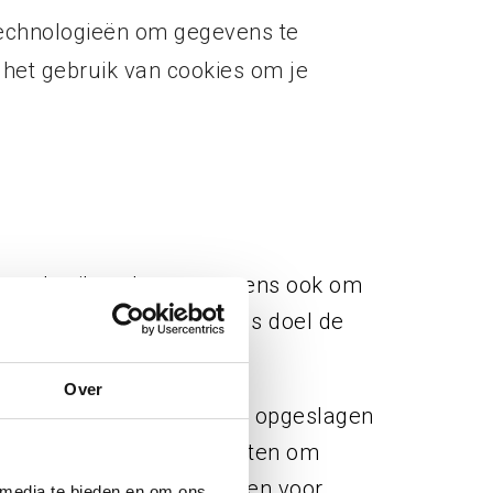
 technologieën om gegevens te
 het gebruik van cookies om je
 We gebruiken deze gegevens ook om
ls en advertenties met als doel de
Over
ve voor zover ze worden opgeslagen
kersovereenkomsten gesloten om
dat we gegevens gebruiken voor
 media te bieden en om ons