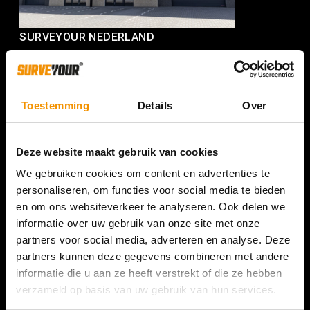
SURVEYOUR NEDERLAND
Romeinenweg 47L
5349 AL Oss
+31 (0) 412 74 80 27
Toestemming
Details
Over
(Bezoek enkel op afspraak)
Deze website maakt gebruik van cookies
We gebruiken cookies om content en advertenties te
personaliseren, om functies voor social media te bieden
en om ons websiteverkeer te analyseren. Ook delen we
informatie over uw gebruik van onze site met onze
partners voor social media, adverteren en analyse. Deze
partners kunnen deze gegevens combineren met andere
informatie die u aan ze heeft verstrekt of die ze hebben
verzameld op basis van uw gebruik van hun services.