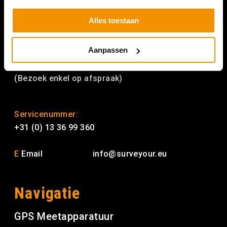
SURVEYOUR BELGIE
Alles toestaan
Hoge Mauw 1120
2370 Arendonk België
Aanpassen
+32 (0) 14 76 23 88
(Bezoek enkel op afspraak)
Servicenummer:
+31 (0) 13 36 99 360
E
Email
info@surveyour.eu
Navigatie
GPS Meetapparatuur