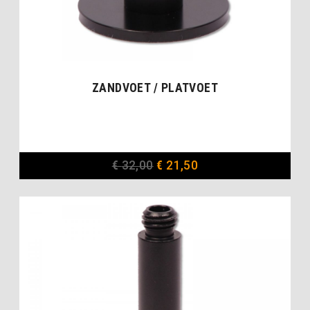
ZANDVOET / PLATVOET
€
32,00
€
21,50