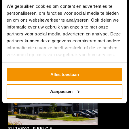
We gebruiken cookies om content en advertenties te
SURVEYOUR NEDERLAND
personaliseren, om functies voor social media te bieden
en om ons websiteverkeer te analyseren. Ook delen we
Romeinenweg 47L
informatie over uw gebruik van onze site met onze
5349 AL Oss
partners voor social media, adverteren en analyse. Deze
+31 (0) 412 74 80 27
partners kunnen deze gegevens combineren met andere
informatie die u aan ze heeft verstrekt of die ze hebben
(Bezoek enkel op afspraak)
verzameld op basis van uw gebruik van hun services.
Alles toestaan
Aanpassen
SURVEYOUR BELGIE