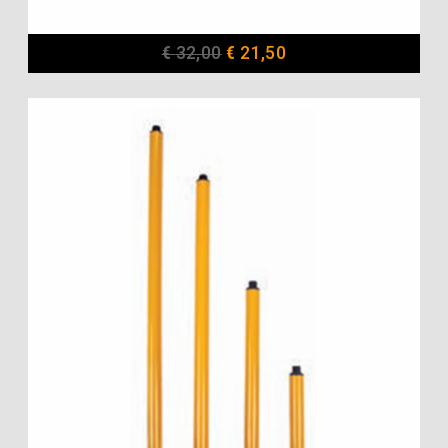
€
32,00
€
21,50