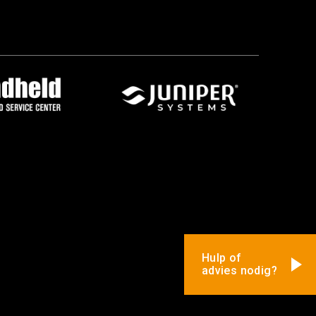
Hulp of
advies nodig?