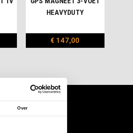
T 1V
GPS MAGNEET 3-VOET
HEAVYDUTY
€
147,00
Over