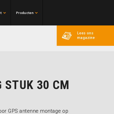
t
Producten
Lees ons
magazine
 STUK 30 CM
voor GPS antenne montage op