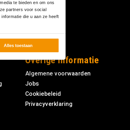
 media te bieden en om ons
ze partners voor social
nformatie die u aan ze heeft
Alles toestaan
Overige informatie
Algemene voorwaarden
g
Jobs
Cookiebeleid
Privacyverklaring