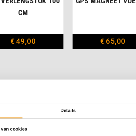
 VERLENGSTOK 100
GPS MAGNEET VOE
CM
€
49,00
€
65,00
Details
 van cookies