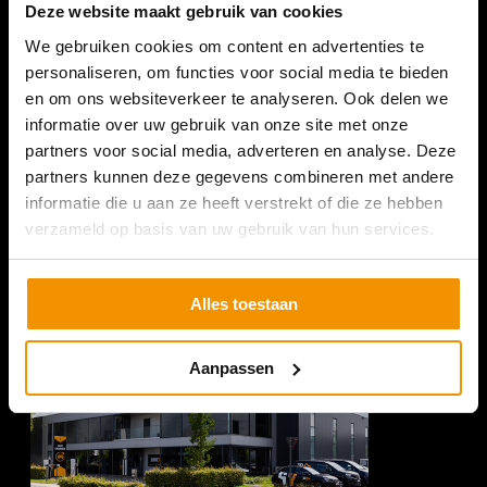
Deze website maakt gebruik van cookies
We gebruiken cookies om content en advertenties te
personaliseren, om functies voor social media te bieden
SURVEYOUR NEDERLAND
en om ons websiteverkeer te analyseren. Ook delen we
informatie over uw gebruik van onze site met onze
Romeinenweg 47L
partners voor social media, adverteren en analyse. Deze
5349 AL Oss
partners kunnen deze gegevens combineren met andere
+31 (0) 412 74 80 27
informatie die u aan ze heeft verstrekt of die ze hebben
verzameld op basis van uw gebruik van hun services.
(Bezoek enkel op afspraak)
Alles toestaan
Aanpassen