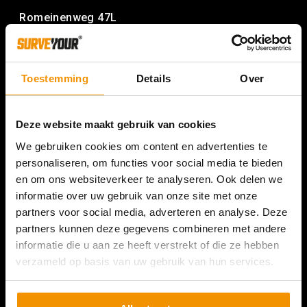
Romeinenweg 47L
5349 AL Oss
+31 (0) 412 74 80 27
Toestemming
Details
Over
(Bezoek enkel op afspraak)
Deze website maakt gebruik van cookies
We gebruiken cookies om content en advertenties te
personaliseren, om functies voor social media te bieden
en om ons websiteverkeer te analyseren. Ook delen we
informatie over uw gebruik van onze site met onze
partners voor social media, adverteren en analyse. Deze
partners kunnen deze gegevens combineren met andere
informatie die u aan ze heeft verstrekt of die ze hebben
verzameld op basis van uw gebruik van hun services.
SURVEYOUR BELGIE
Hoge Mauw 1120