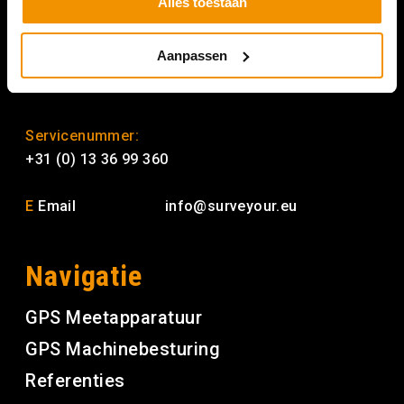
Alles toestaan
2370 Arendonk België
+32 (0) 14 76 23 88
Aanpassen
(Bezoek enkel op afspraak)
Servicenummer:
+31 (0) 13 36 99 360
E
Email
info@surveyour.eu
Navigatie
GPS Meetapparatuur
GPS Machinebesturing
Referenties