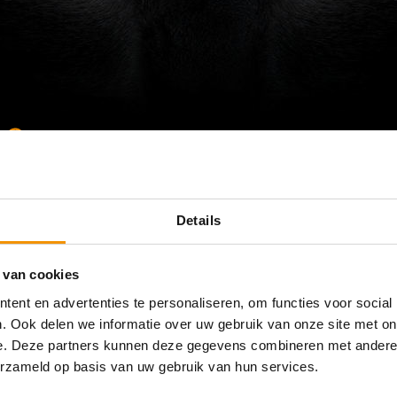
Navigatie
GPS Meetapparatuur
GPS Machinebesturin
Details
Referenties
 van cookies
Service & Support
ent en advertenties te personaliseren, om functies voor social
Uitbreiden van je set
. Ook delen we informatie over uw gebruik van onze site met on
Nieuws
e. Deze partners kunnen deze gegevens combineren met andere i
erzameld op basis van uw gebruik van hun services.
Contact