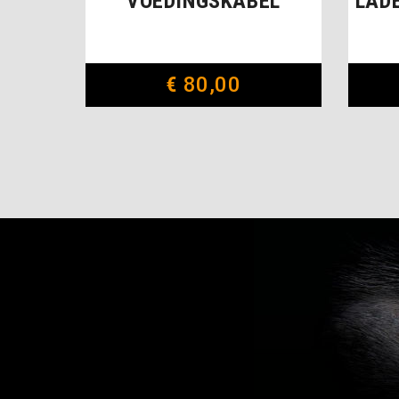
VOEDINGSKABEL
LADE
€
80,00