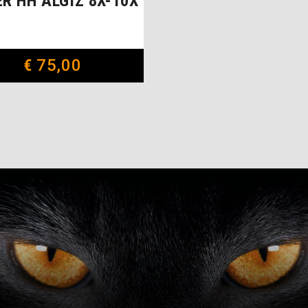
R HH ALGIZ 8X-10X
€
75,00