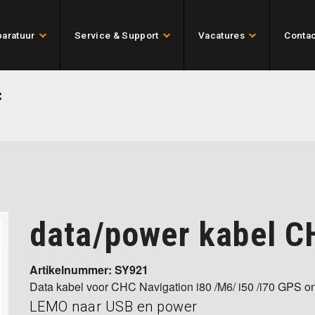
aratuur
Service & Support
Vacatures
Contac
C
data/power kabel C
Artikelnummer: SY921
Data kabel voor CHC Navigation i80 /M6/ i50 /i70 GPS o
LEMO naar USB en power