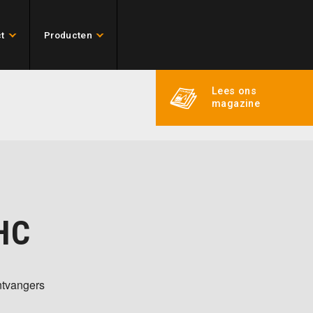
t
Producten
Lees ons
magazine
HC
ntvangers