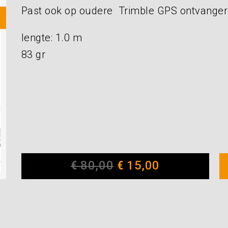
Past ook op oudere Trimble GPS ontvanger
lengte: 1.0 m
83 gr
€
80,00
€
15,00