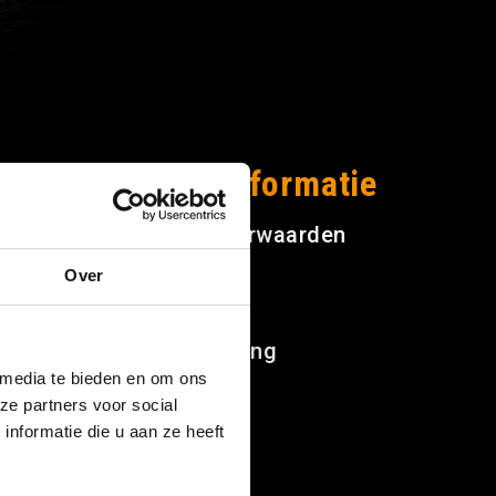
Overige informatie
Algemene voorwaarden
g
Jobs
Over
Cookiebeleid
Privacyverklaring
 media te bieden en om ons
ze partners voor social
nformatie die u aan ze heeft