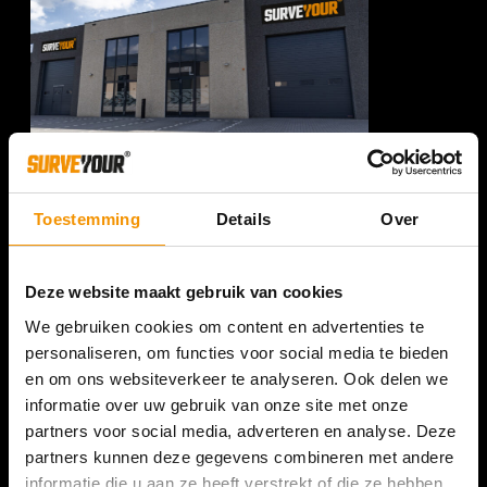
SURVEYOUR NEDERLAND
Romeinenweg 47L
Toestemming
Details
Over
5349 AL Oss
+31 (0) 412 74 80 27
Deze website maakt gebruik van cookies
(Bezoek enkel op afspraak)
We gebruiken cookies om content en advertenties te
personaliseren, om functies voor social media te bieden
en om ons websiteverkeer te analyseren. Ook delen we
informatie over uw gebruik van onze site met onze
partners voor social media, adverteren en analyse. Deze
partners kunnen deze gegevens combineren met andere
informatie die u aan ze heeft verstrekt of die ze hebben