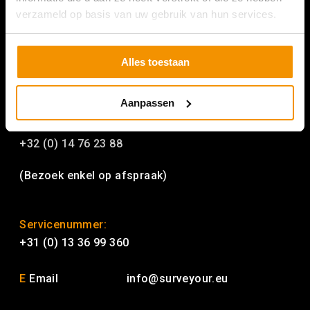
verzameld op basis van uw gebruik van hun services.
Alles toestaan
SURVEYOUR BELGIE
Aanpassen
Hoge Mauw 1120
2370 Arendonk België
+32 (0) 14 76 23 88
(Bezoek enkel op afspraak)
Servicenummer:
+31 (0) 13 36 99 360
E
Email
info@surveyour.eu