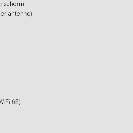
ve scherm
er antenne)
WiFi 6E)