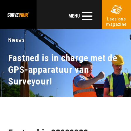
MENU
Lees ons
magazine
Nieuws
Fastned is in charge met de
GPS-apparatuur van
Surveyour!