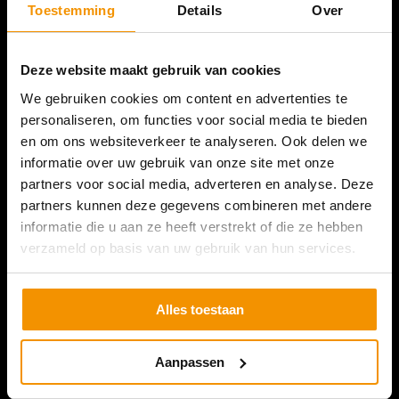
Toestemming
Details
Over
E
Email
info@surveyour.eu
Deze website maakt gebruik van cookies
Navigatie
We gebruiken cookies om content en advertenties te
personaliseren, om functies voor social media te bieden
GPS Meetapparatuur
en om ons websiteverkeer te analyseren. Ook delen we
GPS Machinebesturing
informatie over uw gebruik van onze site met onze
partners voor social media, adverteren en analyse. Deze
Referenties
partners kunnen deze gegevens combineren met andere
Service & Support
informatie die u aan ze heeft verstrekt of die ze hebben
verzameld op basis van uw gebruik van hun services.
Uitbreiden van je set
Nieuws
Alles toestaan
Contact
Aanpassen