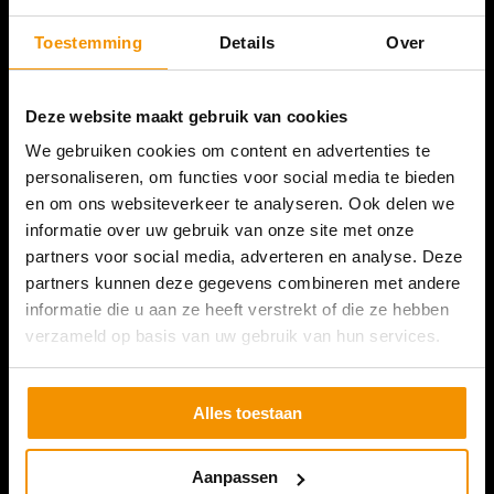
Toestemming
Details
Over
Deze website maakt gebruik van cookies
We gebruiken cookies om content en advertenties te
personaliseren, om functies voor social media te bieden
en om ons websiteverkeer te analyseren. Ook delen we
informatie over uw gebruik van onze site met onze
partners voor social media, adverteren en analyse. Deze
partners kunnen deze gegevens combineren met andere
SURVEYOUR NEDERLAND
informatie die u aan ze heeft verstrekt of die ze hebben
verzameld op basis van uw gebruik van hun services.
Romeinenweg 47L
5349 AL Oss
+31 (0) 412 74 80 27
Alles toestaan
(Bezoek enkel op afspraak)
Aanpassen