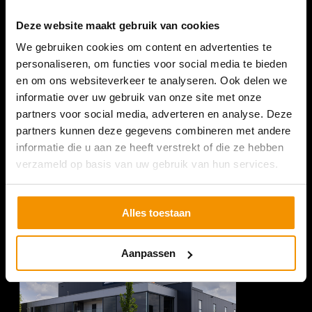
Deze website maakt gebruik van cookies
We gebruiken cookies om content en advertenties te
personaliseren, om functies voor social media te bieden
en om ons websiteverkeer te analyseren. Ook delen we
SURVEYOUR NEDERLAND
informatie over uw gebruik van onze site met onze
partners voor social media, adverteren en analyse. Deze
Romeinenweg 47L
partners kunnen deze gegevens combineren met andere
5349 AL Oss
informatie die u aan ze heeft verstrekt of die ze hebben
+31 (0) 412 74 80 27
verzameld op basis van uw gebruik van hun services.
(Bezoek enkel op afspraak)
Alles toestaan
Aanpassen