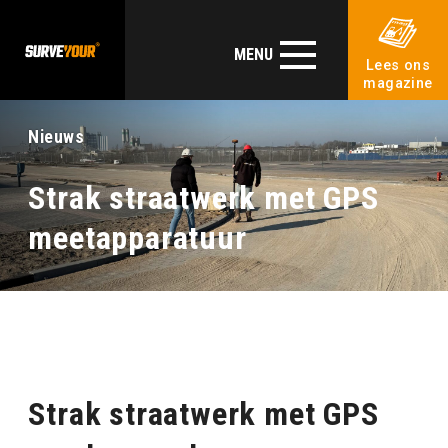
MENU
Lees ons
magazine
Nieuws
Strak straatwerk met GPS
meetapparatuur
Strak straatwerk met GPS