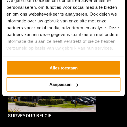
We gebruiken cookies om content en advertenties te
SURVEYOUR NEDERLAND
personaliseren, om functies voor social media te bieden
Romeinenweg 47L
en om ons websiteverkeer te analyseren. Ook delen we
informatie over uw gebruik van onze site met onze
5349 AL Oss
partners voor social media, adverteren en analyse. Deze
+31 (0) 412 74 80 27
partners kunnen deze gegevens combineren met andere
informatie die u aan ze heeft verstrekt of die ze hebben
(Bezoek enkel op afspraak)
verzameld op basis van uw gebruik van hun services.
Alles toestaan
Aanpassen
SURVEYOUR BELGIE