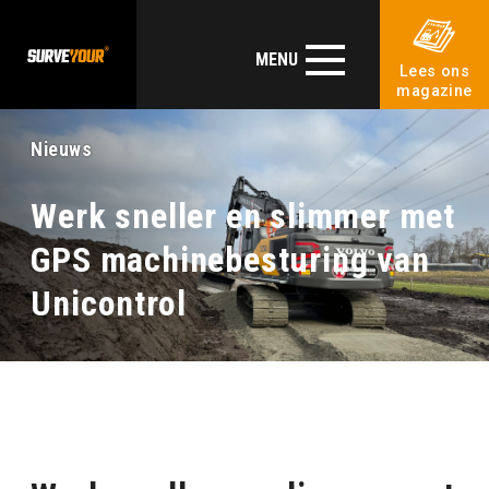
MENU
Lees ons
magazine
Nieuws
Werk sneller en slimmer met
GPS machinebesturing van
Unicontrol