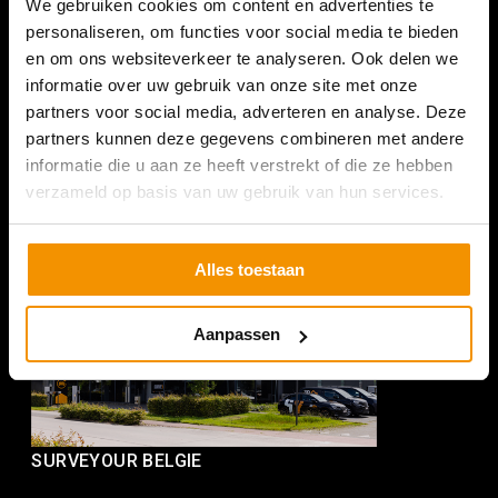
We gebruiken cookies om content en advertenties te
SURVEYOUR NEDERLAND
personaliseren, om functies voor social media te bieden
en om ons websiteverkeer te analyseren. Ook delen we
Romeinenweg 47L
informatie over uw gebruik van onze site met onze
5349 AL Oss
partners voor social media, adverteren en analyse. Deze
+31 (0) 412 74 80 27
partners kunnen deze gegevens combineren met andere
informatie die u aan ze heeft verstrekt of die ze hebben
(Bezoek enkel op afspraak)
verzameld op basis van uw gebruik van hun services.
Alles toestaan
Aanpassen
SURVEYOUR BELGIE