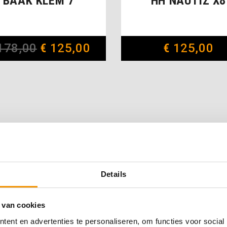
BAAK KLEM 7
HH NAUTIZ X8
178,00
€
125,00
€
125,00
Details
 van cookies
ent en advertenties te personaliseren, om functies voor social