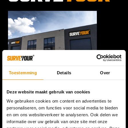
Toestemming
Details
Over
SURVEYOUR NEDERLAND
Romeinenweg 47L
Deze website maakt gebruik van cookies
5349 AL Oss
We gebruiken cookies om content en advertenties te
+31 (0) 412 74 80 27
personaliseren, om functies voor social media te bieden
en om ons websiteverkeer te analyseren. Ook delen we
(Bezoek enkel op afspraak)
informatie over uw gebruik van onze site met onze