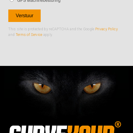
GPS Machinebesturing
This site is protected by reCAPTCHA and the Google
Privacy Policy
and
Terms of Service
apply.