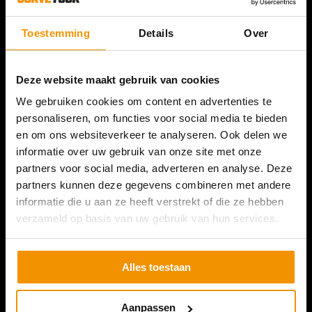
Servicenummer:
+31 (0) 13 36 99 360
Toestemming
Details
Over
E
Email
info@surveyour.eu
Deze website maakt gebruik van cookies
We gebruiken cookies om content en advertenties te
Navigatie
personaliseren, om functies voor social media te bieden
en om ons websiteverkeer te analyseren. Ook delen we
GPS Meetapparatuur
informatie over uw gebruik van onze site met onze
partners voor social media, adverteren en analyse. Deze
GPS Machinebesturing
partners kunnen deze gegevens combineren met andere
Referenties
informatie die u aan ze heeft verstrekt of die ze hebben
verzameld op basis van uw gebruik van hun services.
Service & Support
Uitbreiden van je set
Alles toestaan
Nieuws
Contact
Aanpassen