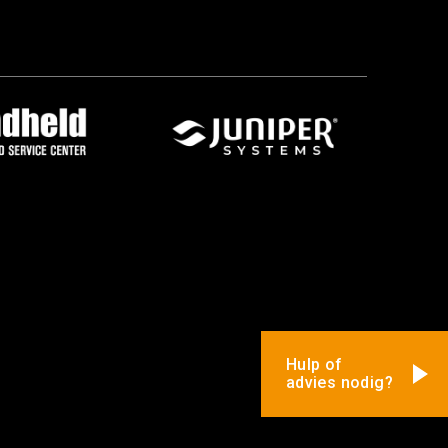
Hulp of
advies nodig?