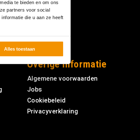
 media te bieden en om ons
ze partners voor social
nformatie die u aan ze heeft
Alles toestaan
Overige informatie
Algemene voorwaarden
g
Jobs
Cookiebeleid
Privacyverklaring