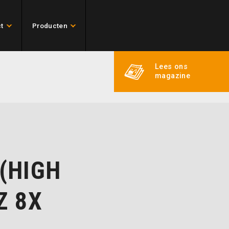
t
Producten
Lees ons
magazine
(HIGH
Z 8X