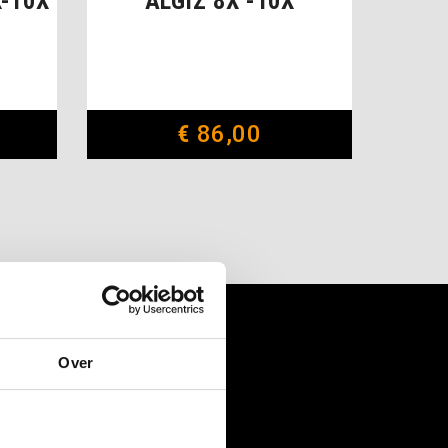
X-10X
ALGIZ 8X -10X
€
86,00
Over