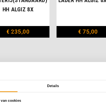
TERIJ(STANDAARD)
LADER HH ALGIZ 8
HH ALGIZ 8X
€
235,00
€
75,00
Details
 van cookies